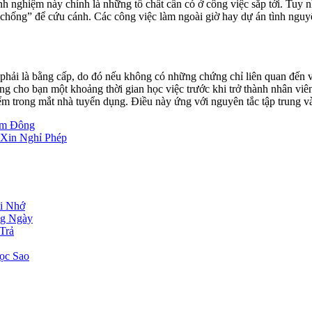
nh nghiệm này chính là những tố chất cần có ở công việc sắp tới. Tuy
chống” để cứu cánh. Các công việc làm ngoài giờ hay dự án tình nguy
phải là bằng cấp, do đó nếu không có những chứng chỉ liên quan đến v
ng cho bạn một khoảng thời gian học việc trước khi trở thành nhân viê
điểm trong mắt nhà tuyển dụng. Điều này ứng với nguyên tắc tập trung v
ám Đông
 Xin Nghỉ Phép
i Nhớ
ng Ngày
Trả
ọc Sao