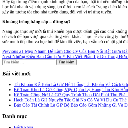
Hãy tập trung điểm mạnh kinh nghiệm của bạn, thật tốt nếu những ki
học hỏi nhanh vận dụng sáng tạo được xem là cách “vụng chèo khéo 
gây ấn tượng tốt cho nhà tuyển dụng đối với vị trí ứng tuyển.
Khoảng trống bằng cấp – đừng sợ!
Năng lực thực sự mới là thứ khiến bạn được đánh giá cao chứ không 
có cách để bạn vượt qua các ứng viên khác. Thực tế các công ty thườ
sức mình tiếp thu và học hỏi để làm tốt việc, bạn vẫn có cơ hội ghi 
Điều
Previous
Previous
21 Mẹo Nhanh Để Làm Cho Cv Của Bạn Nổi Bật Giữa Đ
Post
Next
Next
Những Điều Bạn Cần Lưu Ý Khi Viết Phần Lý Do Trong Đơn
hướng
Post
Tìm
bài
kiếm
cho:
Bài viết mới
viết
Tài Khoản Kế Toán Là Gì? Hệ Thống Tài Khoản Và Cách Gh
Kế Toán Kho Là Gì? Công Việc Quản Lý Hàng Tồn Kho Hằ
Kế Toán Công Nợ Là Gì? Quy Trình Theo Dõi Phải Thu Phải 
Hạch Toán Là Gì? Nguyên Tắc Ghi Nợ Có Và Ví Dụ Cụ Thể
Báo Cáo Tài Chính Là Gì? Bộ Báo Cáo Gồm Những Gì Và Đ
Danh mục
Bách khoa