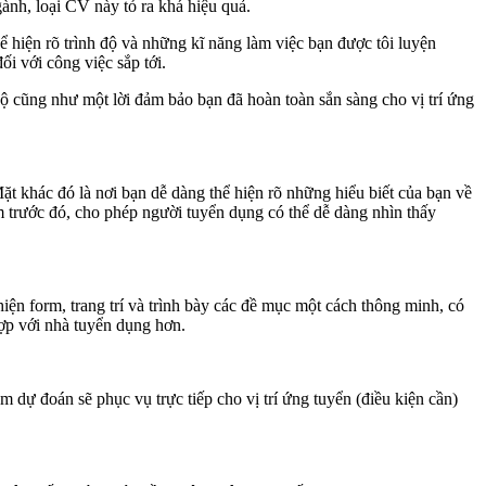
nh, loại CV này tỏ ra khá hiệu quả.
hiện rõ trình độ và những kĩ năng làm việc bạn được tôi luyện
ối với công việc sắp tới.
 độ cũng như một lời đảm bảo bạn đã hoàn toàn sắn sàng cho vị trí ứng
t khác đó là nơi bạn dễ dàng thể hiện rõ những hiểu biết của bạn về
m trước đó, cho phép người tuyển dụng có thể dễ dàng nhìn thấy
iện form, trang trí và trình bày các đề mục một cách thông minh, có
hợp với nhà tuyển dụng hơn.
m dự đoán sẽ phục vụ trực tiếp cho vị trí ứng tuyển (điều kiện cần)