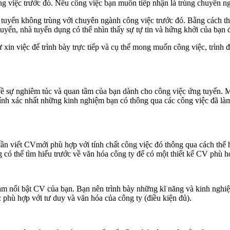
 việc trước đó. Nếu công việc bạn muốn tiếp nhận là trùng chuyên ngà
uyển không trùng với chuyên ngành công việc trước đó. Bằng cách thể 
tuyển, nhà tuyển dụng có thể nhìn thấy sự tự tin và hứng khởi của bạn đ
hư xin việc để trình bày trực tiếp và cụ thể mong muốn công việc, trình
ề sự nghiêm túc và quan tâm của bạn dành cho công việc ứng tuyển. Mặ
chính xác nhất những kinh nghiệm bạn có thông qua các công việc đã là
ần viết CVmới phù hợp với tính chất công việc đó thông qua cách thể h
g có thể tìm hiểu trước về văn hóa công ty để có một thiết kế CV phù 
 làm nổi bật CV của bạn. Bạn nên trình bày những kĩ năng và kinh nghiệ
 phù hợp với tư duy và văn hóa của công ty (điều kiện đủ).