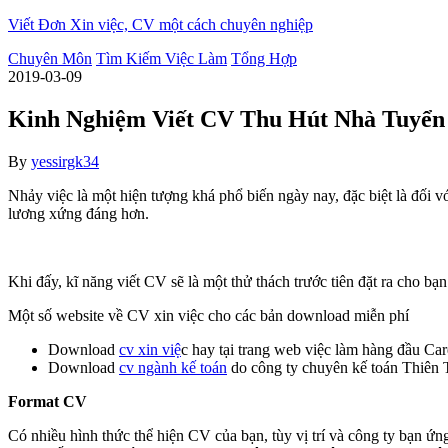
Skip
Viết Đơn Xin việc, CV một cách chuyên nghiệp
to
Chuyên Môn
Tìm Kiếm Việc Làm
Tổng Hợp
the
2019-03-09
content
Kinh Nghiệm Viết CV Thu Hút Nhà Tuyển
By
yessirgk34
Nhảy việc là một hiện tượng khá phổ biến ngày nay, đặc biệt là đối
lương xứng đáng hơn.
Khi đấy, kĩ năng viết CV sẽ là một thử thách trước tiên đặt ra cho b
Một số website về CV xin việc cho các bản download miễn phí
Download
cv xin việ
c hay tại trang web việc làm hàng đầu Car
Download
cv ngành kế toán
do công ty chuyên kế toán Thiên T
Format CV
Có nhiều hình thức thể hiện CV của bạn, tùy vị trí và công ty bạn ứ