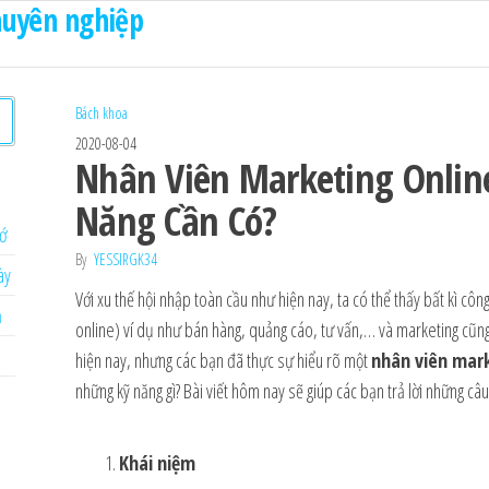
chuyên nghiệp
Bách khoa
2020-08-04
Nhân Viên Marketing Onlin
Năng Cần Có?
hớ
By
YESSIRGK34
ày
Với xu thế hội nhập toàn cầu như hiện nay, ta có thể thấy bất kì công
ả
online) ví dụ như bán hàng, quảng cáo, tư vấn,… và marketing cũn
hiện nay, nhưng các bạn đã thực sự hiểu rõ một
nhân viên mark
những kỹ năng gì? Bài viết hôm nay sẽ giúp các bạn trả lời những câu
Khái niệm