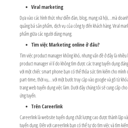
Viral marketing
Dựa vào các hình thức như diễn đàn, blog, mạng xã hội,…mà doanh
quảng bá sản phẩm, dịch vụ của công ty đến khách hàng. Viral marke
phẩm giữa các người dùng mạng.
Tìm việc Marketing online ở đâu?
Tìm việc product manager không khó, nhưng vấn đề ở đây là nhiều b
product manager vì lí do không tìm được các trang tuyển dụng đáng t
với một chiếc smart phone bạn có thể thỏa sức tìm kiếm cho mình cá
part-time, thời vụ,…với một bước truy cập vào google và gõ từ khó
trang web tuyển dụng việc làm. Dưới đây chúng tôi sẽ cung cấp cho
ứng tuyển.
Trên Careerlink
Careerlink là website tuyển dụng chất lượng cao được thành lập và
tuyển dụng. Đến với careerlink bạn có thể tự do tìm việc và tìm kiế