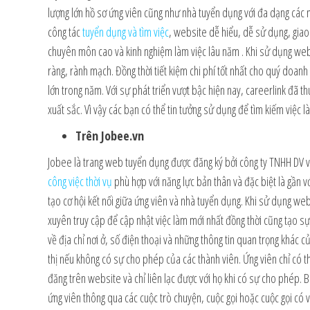
lượng lớn hồ sơ ứng viên cũng như nhà tuyển dụng với đa dạng các 
công tác
tuyển dụng và tìm việc
, website dễ hiểu, dễ sử dụng, giao 
chuyên môn cao và kinh nghiệm làm việc lâu năm . Khi sử dụng web
ràng, rành mạch. Đồng thời tiết kiệm chi phí tốt nhất cho quý doan
lớn trong năm. Với sự phát triển vượt bậc hiện nay, careerlink đã t
xuất sắc. Vì vậy các bạn có thể tin tưởng sử dụng để tìm kiếm việc 
Trên Jobee.vn
Jobee là trang web tuyển dụng được đăng ký bởi công ty TNHH DV 
công việc thời vụ
phù hợp với năng lực bản thân và đặc biệt là gần vớ
tạo cơ hội kết nối giữa ứng viên và nhà tuyển dụng. Khi sử dụng we
xuyên truy cập để cập nhật việc làm mới nhất đồng thời cũng tạo sự
về địa chỉ nơi ở, số điện thoại và những thông tin quan trọng khác
thị nếu không có sự cho phép của các thành viên. Ứng viên chỉ có t
đăng trên website và chỉ liên lạc được với họ khi có sự cho phép. 
ứng viên thông qua các cuộc trò chuyện, cuộc gọi hoặc cuộc gọi có 