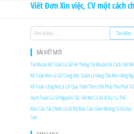
Viết Đơn Xin việc, CV một cách 
Skip
to
the
content
Tìm
kiếm
cho:
BÀI VIẾT MỚI
Tài Khoản Kế Toán Là Gì? Hệ Thống Tài Khoản Và Cách Ghi N
Kế Toán Kho Là Gì? Công Việc Quản Lý Hàng Tồn Kho Hằng Ng
Kế Toán Công Nợ Là Gì? Quy Trình Theo Dõi Phải Thu Phải Tr
Hạch Toán Là Gì? Nguyên Tắc Ghi Nợ Có Và Ví Dụ Cụ Thể
Báo Cáo Tài Chính Là Gì? Bộ Báo Cáo Gồm Những Gì Và Đọc
Sao